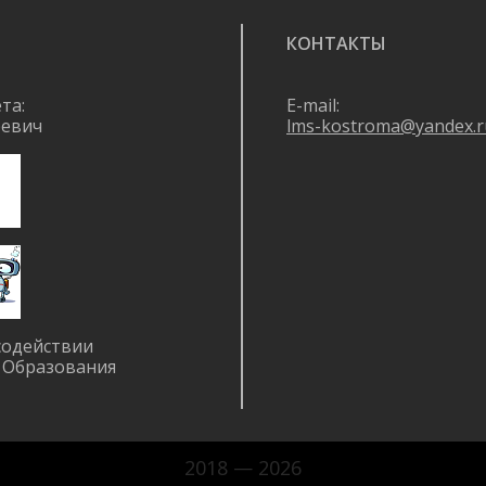
КОНТАКТЫ
та:
E-mail:
ревич
lms-kostroma@yandex.r
содействии
 Образования
2018 — 2026